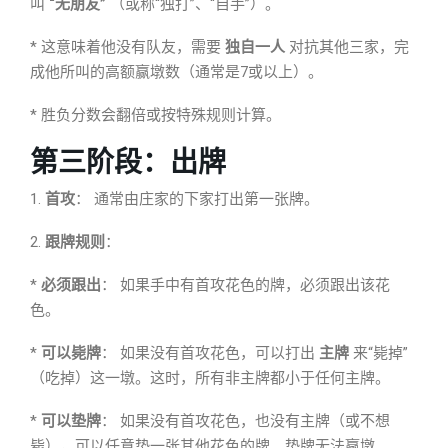
叫
“无朋友”
（或称“独打”、“自手”）。
* 这意味着他没有队友，需要
独自一人
对抗其他三家，完
成他所叫的高额赢墩数（通常是7或以上）。
* 胜负分数会翻倍或按特殊规则计算。
第三阶段：出牌
1.
首攻
： 通常由庄家的下家打出第一张牌。
2.
跟牌规则
：
*
必须跟出
： 如果手中有首攻花色的牌，必须跟出该花
色。
*
可以毙牌
： 如果没有首攻花色，可以打出
主牌
来“毙掉”
（吃掉）这一墩。这时，所有非主牌都小于任何主牌。
*
可以垫牌
： 如果没有首攻花色，也没有主牌（或不想
毙），可以任意垫一张其他花色的牌。垫牌无法赢墩。