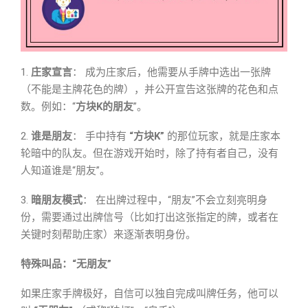
1.
庄家宣言
： 成为庄家后，他需要从手牌中选出一张牌
（不能是主牌花色的牌），并公开宣告这张牌的花色和点
数。例如：“
方块K的朋友
”。
2.
谁是朋友
： 手中持有
“方块K”
的那位玩家，就是庄家本
轮暗中的队友。但在游戏开始时，除了持有者自己，没有
人知道谁是“朋友”。
3.
暗朋友模式
： 在出牌过程中，“朋友”不会立刻亮明身
份，需要通过出牌信号（比如打出这张指定的牌，或者在
关键时刻帮助庄家）来逐渐表明身份。
特殊叫品：“无朋友”
如果庄家手牌极好，自信可以独自完成叫牌任务，他可以