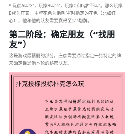
* 玩家A叫“3”，玩家B叫“4”，玩家C和D都“不叫”。那么玩家
B成为庄家，主牌花色为他叫“4”时指定的花色（比如红
心），他和他的队友需要赢得至少4墩牌。
第二阶段：确定朋友（“找朋
友”）
这是游戏最精髓的部分。庄家需要通过指定一张特定的牌
来确定谁是他本轮的秘密队友。