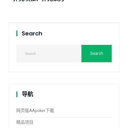
Search
导航
网页版AApoker下载
精品项目