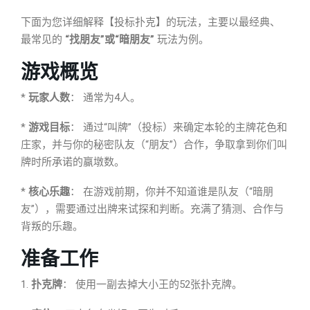
下面为您详细解释【投标扑克】的玩法，主要以最经典、
最常见的
“找朋友”或“暗朋友”
玩法为例。
游戏概览
*
玩家人数
： 通常为4人。
*
游戏目标
： 通过“叫牌”（投标）来确定本轮的主牌花色和
庄家，并与你的秘密队友（“朋友”）合作，争取拿到你们叫
牌时所承诺的赢墩数。
*
核心乐趣
： 在游戏前期，你并不知道谁是队友（“暗朋
友”），需要通过出牌来试探和判断。充满了猜测、合作与
背叛的乐趣。
准备工作
1.
扑克牌
： 使用一副去掉大小王的52张扑克牌。