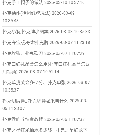
扑克手工帽子的做法
2026-03-10 10:37:16
扑克徐州(徐州纸牌玩法)
2026-03-09
10:35:43
扑克小洞,扑克牌小图案
2026-03-08 10:35:33
扑克夺宝版;夺命扑克牌
2026-03-07 11:23:18
扑克坎张、扑克砍刀
2026-03-07 11:07:29
扑克口红礼品盒怎么用(扑克口红礼品盒怎么
用视频)
2026-03-07 10:51:14
扑克单挑奖金多少分、扑克单张
2026-03-07
10:35:37
扑克切牌叠_扑克牌叠起来叫什么
2026-03-
06 11:23:07
扑克做的收纳盒教程
2026-03-06 11:07:33
扑克之星红龙抽水多少钱—扑克之星红龙下