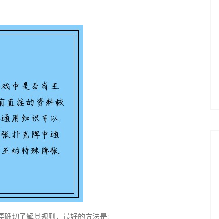
，要确切了解其规则，最好的方法是：