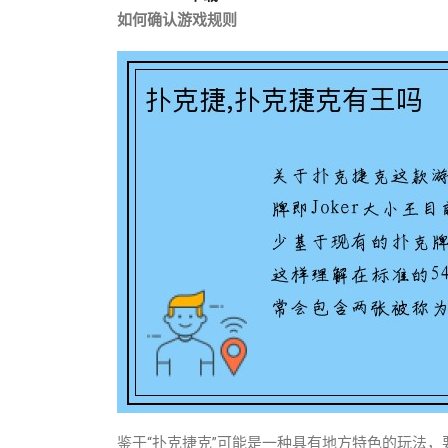
如何确认游戏规则
鉴于“扑克捷克”可能是一种具有地方特色的玩法