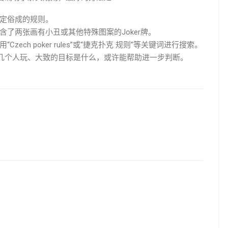
定俗成的规则。
了两张画有小丑或其他特殊图案的Joker牌。
ch poker rules”或“捷克扑克 规则”等关键词进行搜索。
是几个人玩、大致的目标是什么，或许能帮助进一步判断。