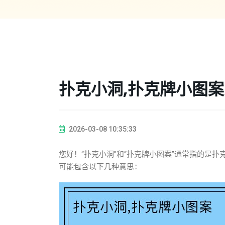
扑克小洞,扑克牌小图案
2026-03-08 10:35:33
您好！“扑克小洞”和“扑克牌小图案”通常指的是
可能包含以下几种意思：