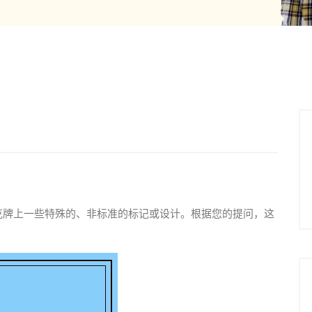
扑克牌上一些特殊的、非标准的标记或设计。根据您的提问，这