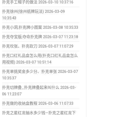
扑克手工帽子的做法
2026-03-10 10:37:16
扑克徐州(徐州纸牌玩法)
2026-03-09
10:35:43
扑克小洞,扑克牌小图案
2026-03-08 10:35:33
扑克夺宝版;夺命扑克牌
2026-03-07 11:23:18
扑克坎张、扑克砍刀
2026-03-07 11:07:29
扑克口红礼品盒怎么用(扑克口红礼品盒怎么
用视频)
2026-03-07 10:51:14
扑克单挑奖金多少分、扑克单张
2026-03-07
10:35:37
扑克切牌叠_扑克牌叠起来叫什么
2026-03-
06 11:23:07
扑克做的收纳盒教程
2026-03-06 11:07:33
扑克之星红龙抽水多少钱—扑克之星红龙下