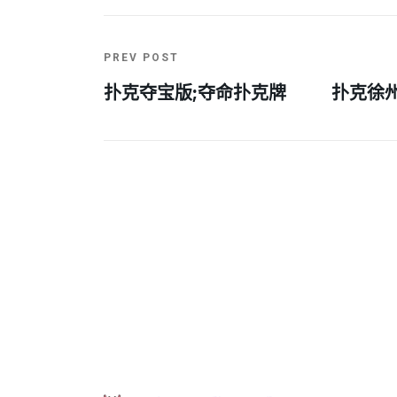
PREV POST
扑克夺宝版;夺命扑克牌
扑克徐州