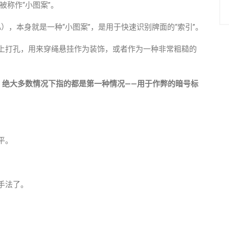
称作“小图案”。
A），本身就是一种“小图案”，是用于快速识别牌面的“索引”。
上打孔，用来穿绳悬挂作为装饰，或者作为一种非常粗糙的
，
绝大多数情况下指的都是第一种情况——用于作弊的暗号标
平。
手法了。