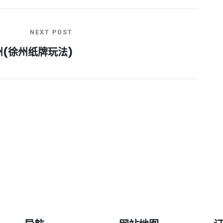
NEXT POST
(徐州纸牌玩法)